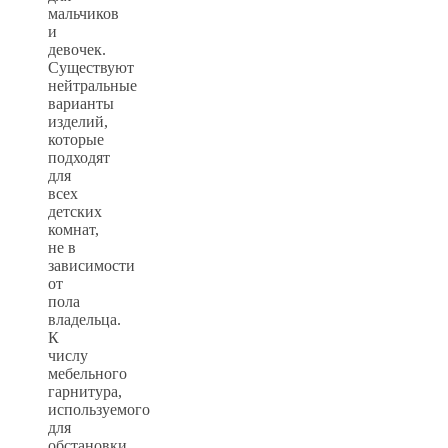
мальчиков
и
девочек.
Существуют
нейтральные
варианты
изделий,
которые
подходят
для
всех
детских
комнат,
не в
зависимости
от
пола
владельца.
К
числу
мебельного
гарнитура,
используемого
для
обстановки