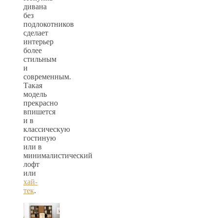
дивана
без
подлокотников
сделает
интерьер
более
стильным
и
современным.
Такая
модель
прекрасно
впишется
и в
классическую
гостиную
или в
минималистический
лофт
или
хай-
тек
.