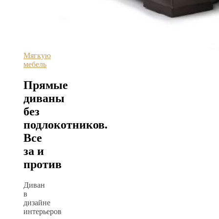
Мягкую
мебель
Прямые
диваны
без
подлокотников.
Все
за и
против
Диван
в
дизайне
интерьеров