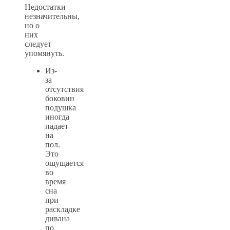
Недостатки
незначительны,
но о
них
следует
упомянуть.
Из-
за
отсутствия
боковин
подушка
иногда
падает
на
пол.
Это
ощущается
во
время
сна
при
раскладке
дивана
по